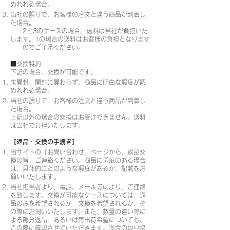
めれれる場合。
当社の誤りで、お客様の注文と違う商品が到着し
た場合。
2と3のケースの場合、送料は当社が負担いた
します。1の場合の送料はお客様の負担となります
のでご了承ください。
■交換特約
下記の場合、交換が可能です。
未開封、開封に関わらず、商品に明白な瑕疵が認
めれれる場合。
当社の誤りで、お客様の注文と違う商品が到着し
た場合。
上記以外の場合の交換はお受けできません。送料
は当社で負担いたします。
【返品・交換の手続き】
当サイトの「お問い合わせ」ページから、返品交
換の旨、ご連絡ください。商品に瑕疵のある場合
は、具体的にどのような瑕疵があるか、記載をお
願いいたします。
当社担当者より、電話、メール等により、ご連絡
を致します。交換が可能なケースについては、返
品のみを希望されるか、交換を希望されるか、そ
の際にお伺いいたします。また、数量の違い等に
よる部分返品、あるいは再出荷希望についても、
この際に確認させていただきます。返金の取り扱