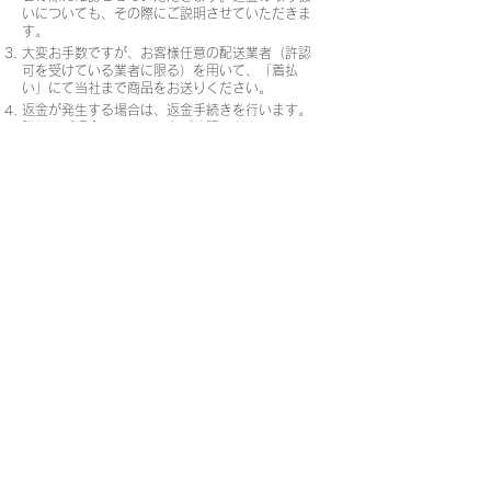
いについても、その際にご説明させていただきま
す。
大変お手数ですが、お客様任意の配送業者（許認
可を受けている業者に限る）を用いて、「着払
い」にて当社まで商品をお送りください。
返金が発生する場合は、返金手続きを行います。
詳細は「返金について」をご確認ください。
以下、交換の手続きの説明です。
当社に商品到着後、交換商品の発送手配を行いま
す。発送時にお客様に電話、メール等でご連絡を
致します。
交換手続きによって代金に差額が発生する場合、
追加の料金が発生する場合は代金引換にて発送い
たします。原則、代金引換以外の対応は致しませ
ん。
【返品・交換の送料等費用】
当社の誤り、商品の瑕疵にともなう返品、交換に
掛かる送料は当社で負担いたします。
任意の配送業者（許認可を受けているもの）で
「着払い」でお送りください。
当社への直接の持ち込み、許認可や届出を出して
いない業者を用いた配送の場合、いかなる理由で
あっても、当社は受け取りを拒否いたします。
また、当社はいかなる場合においても、返品にか
かる送料以外の費用（梱包資材の費用、配送業者
持ち込み時の交通費など）は負担いたしませんの