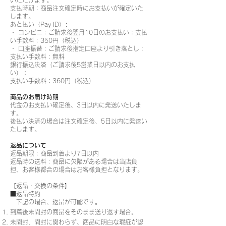
いただけます。
支払時期：商品注文確定時にお支払いが確定いた
します。
あと払い（Pay ID）:
・ コンビニ：ご請求後翌月10日のお支払い：支払
い手数料：350円（税込）
・ 口座振替：ご請求後指定口座より引き落とし：
支払い手数料：無料
銀行振込決済（ご請求後5営業日以内のお支払
い）：
支払い手数料：360円（税込）
商品のお届け時期
代金のお支払い確定後、3日以内に発送いたしま
す。
後払い決済の場合は注文確定後、5日以内に発送い
たします。
返品について
返品期限：商品到着より7日以内
返品時の送料：商品に欠陥がある場合は当店負
担、お客様都合の場合はお客様負担となります。
【返品・交換の条件】
■返品特約
下記の場合、返品が可能です。
到着後未開封の商品をそのまま送り返す場合。
未開封、開封に関わらず、商品に明白な瑕疵が認