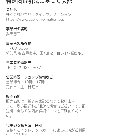
特定商取引法に基づく表記
会社名
株式会社パブリックインフォメーション
https://www.publicinformation.biz/
事業者の名称
武田忠臣
事業者の所在地
〒460
-
0006
愛知県 名古屋市中川区八熊2丁目3-1八熊ビル3F
事業者の連絡先
TEL
052-934-0577
営業時間・ショップ情報など
営業時間：10時～17時
定休日：土・日曜日
販売価格
販売価格は、税込み表記となっております。
また、別途配送料が掛かる場合もございます。配
送料に関しては商品詳細ページをご確認くださ
い。
代金の支払方法・時期
支払方法：クレジットカードによる決済がご利用