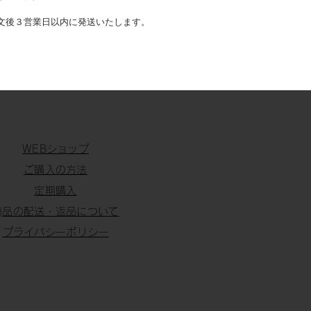
文後３営業日以内に発送いたします。
​WEBショップ
​​ご購入の方法
定期購入
​商品の配送・返品について
プライバシーポリシー