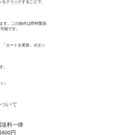
ンをクリックすることで、
ます。この操作は即時繁栄
が可能です。
 「カートを更新」ボタン
す。
さい。
国送料一律
600円